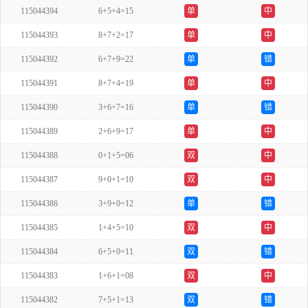
115044394
6+5+4=15
单
中
115044393
8+7+2=17
单
中
115044392
6+7+9=22
单
错
115044391
8+7+4=19
单
中
115044390
3+6+7=16
单
错
115044389
2+6+9=17
单
中
115044388
0+1+5=06
双
中
115044387
9+0+1=10
双
中
115044386
3+9+0=12
单
错
115044385
1+4+5=10
双
中
115044384
6+5+0=11
双
错
115044383
1+6+1=08
双
中
115044382
7+5+1=13
双
错