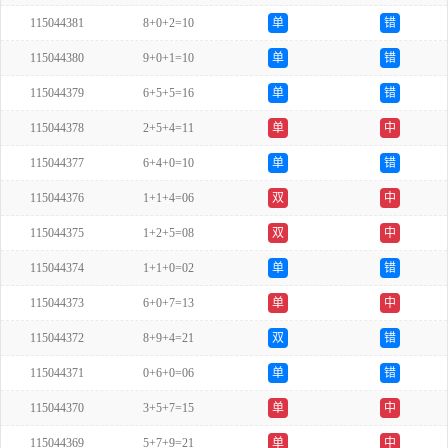
115044381
8+0+2=10
单
错
115044380
9+0+1=10
单
错
115044379
6+5+5=16
单
错
115044378
2+5+4=11
单
中
115044377
6+4+0=10
单
错
115044376
1+1+4=06
双
中
115044375
1+2+5=08
双
中
115044374
1+1+0=02
单
错
115044373
6+0+7=13
单
中
115044372
8+9+4=21
双
错
115044371
0+6+0=06
单
错
115044370
3+5+7=15
单
中
115044369
5+7+9=21
单
中