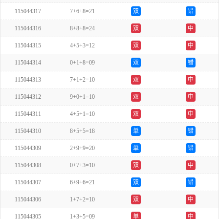
115044317
7+6+8=21
双
错
115044316
8+8+8=24
双
中
115044315
4+5+3=12
双
中
115044314
0+1+8=09
双
错
115044313
7+1+2=10
双
中
115044312
9+0+1=10
双
中
115044311
4+5+1=10
双
中
115044310
8+5+5=18
单
错
115044309
2+9+9=20
单
错
115044308
0+7+3=10
双
中
115044307
6+9+6=21
双
错
115044306
1+7+2=10
双
中
115044305
1+3+5=09
单
中