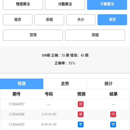
情感算法
冷酷算法
不羁算法
组合
杀组
大小
单双
双项
双组
100期 正确：55 期 错误：45 期
正确率：55%
预测
走势
统计
期号
号码
预测
结果
115044397
---
双
---
115044396
3+0+0=03
单
中
115044395
6+0+4=10
单
错