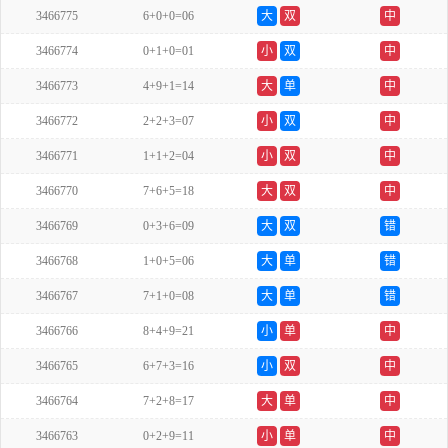
3466775
6+0+0=06
大
双
中
3466774
0+1+0=01
小
双
中
3466773
4+9+1=14
大
单
中
3466772
2+2+3=07
小
双
中
3466771
1+1+2=04
小
双
中
3466770
7+6+5=18
大
双
中
3466769
0+3+6=09
大
双
错
3466768
1+0+5=06
大
单
错
3466767
7+1+0=08
大
单
错
3466766
8+4+9=21
小
单
中
3466765
6+7+3=16
小
双
中
3466764
7+2+8=17
大
单
中
3466763
0+2+9=11
小
单
中