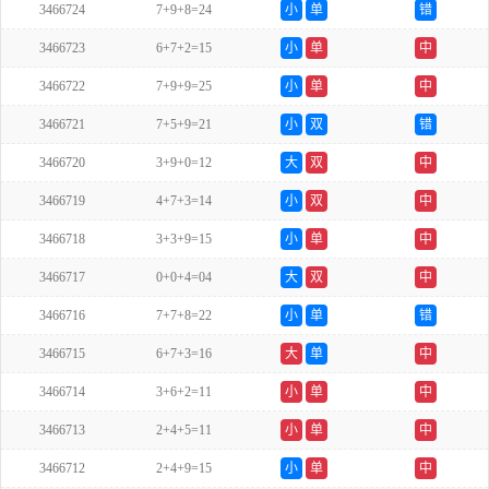
3466724
7+9+8=24
小
单
错
3466723
6+7+2=15
小
单
中
3466722
7+9+9=25
小
单
中
3466721
7+5+9=21
小
双
错
3466720
3+9+0=12
大
双
中
3466719
4+7+3=14
小
双
中
3466718
3+3+9=15
小
单
中
3466717
0+0+4=04
大
双
中
3466716
7+7+8=22
小
单
错
3466715
6+7+3=16
大
单
中
3466714
3+6+2=11
小
单
中
3466713
2+4+5=11
小
单
中
3466712
2+4+9=15
小
单
中