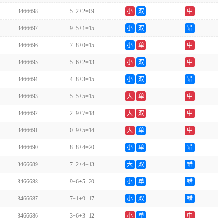
3466698
5+2+2=09
小
双
中
3466697
9+5+1=15
小
双
错
3466696
7+8+0=15
小
单
中
3466695
5+6+2=13
小
双
中
3466694
4+8+3=15
小
双
错
3466693
5+5+5=15
大
单
中
3466692
2+9+7=18
大
双
中
3466691
0+9+5=14
大
单
中
3466690
8+8+4=20
小
单
错
3466689
7+2+4=13
大
双
错
3466688
9+6+5=20
小
单
错
3466687
7+1+9=17
小
双
错
3466686
3+6+3=12
小
单
中