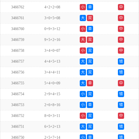
3466762
4+2+2=08
小
单
中
3466761
3+0+5=08
大
双
中
3466760
0+9+3=12
小
单
中
3466759
9+5+2=16
大
双
中
3466758
3+4+0=07
小
双
中
3466757
4+4+5=13
大
双
错
3466756
3+4+4=11
大
双
错
3466755
5+4+0=09
大
单
中
3466754
2+9+4=15
小
双
错
3466753
2+6+8=16
小
单
错
3466752
8+0+3=11
小
双
中
3466751
6+5+2=13
大
双
错
3466750
2+5+7=14
小
单
错