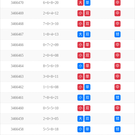
3466470
6+6+8=20
大
单
中
3466469
2+6+4=12
小
双
中
3466468
7+0+3=10
小
双
中
3466467
1+8+4=13
大
双
错
3466466
0+7+2=09
小
单
中
3466465
2+0+6=08
小
双
中
3466464
8+5+6=19
小
单
中
3466463
3+0+8=11
小
单
中
3466462
1+1+6=08
小
单
中
3466461
7+8+6=21
小
双
错
3466460
0+5+5=10
小
双
中
3466459
2+0+3=05
大
双
错
3466458
5+5+8=18
小
单
错