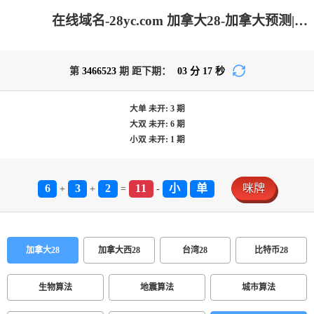
在线域名-28yc.com 加拿大28-加拿大预测|加拿大PC结果查询|28在线预测咪牌查询|加拿大PC在线预测_极致火热优质的加拿大预测网站!
第
3466523
期 距下期：
03
分
17
秒
大单
未开:
3
期
大双
未开:
6
期
小双
未开:
1
期
6
3
2
11
小
单
咪牌
+
+
=
-
加拿大28
加拿大西28
台湾28
比特币28
生物算法
地震算法
城市算法