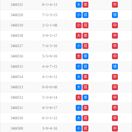
3466521
8+1+4=13
大
单
中
3466520
7+5+3=15
小
双
错
3466519
2+5+1=08
小
双
中
3466518
3+9+5=17
大
单
中
3466517
7+4+5=16
小
双
中
3466516
5+5+6=16
大
单
中
3466515
4+4+7=15
小
双
错
3466514
4+1+6=11
大
单
中
3466513
0+8+0=08
大
双
中
3466512
5+3+6=14
大
单
中
3466511
4+5+8=17
小
单
中
3466510
6+5+1=12
大
双
中
3466509
3+9+4=16
小
双
中