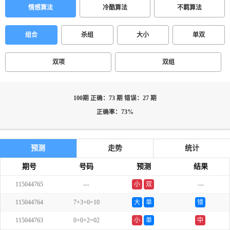
情感算法
冷酷算法
不羁算法
组合
杀组
大小
单双
双项
双组
100期 正确：73 期 错误：27 期
正确率：73%
预测
走势
统计
期号
号码
预测
结果
115044765
---
小
双
---
115044764
7+3+0=10
大
单
错
115044763
0+0+2=02
小
单
中