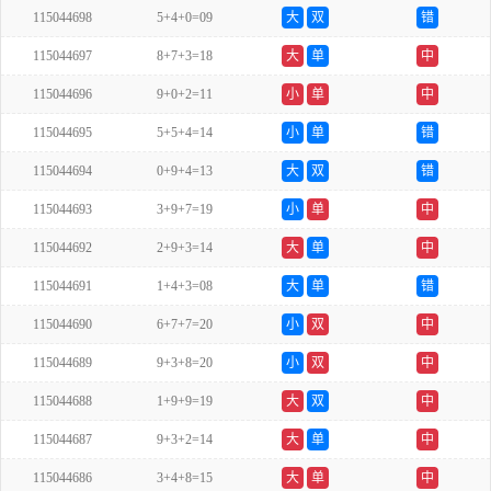
115044698
5+4+0=09
大
双
错
115044697
8+7+3=18
大
单
中
115044696
9+0+2=11
小
单
中
115044695
5+5+4=14
小
单
错
115044694
0+9+4=13
大
双
错
115044693
3+9+7=19
小
单
中
115044692
2+9+3=14
大
单
中
115044691
1+4+3=08
大
单
错
115044690
6+7+7=20
小
双
中
115044689
9+3+8=20
小
双
中
115044688
1+9+9=19
大
双
中
115044687
9+3+2=14
大
单
中
115044686
3+4+8=15
大
单
中