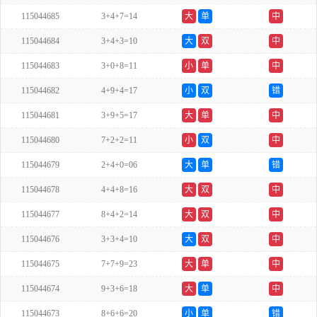
115044685
3+4+7=14
大
单
中
115044684
3+4+3=10
大
双
中
115044683
3+0+8=11
小
单
中
115044682
4+9+4=17
小
双
错
115044681
3+9+5=17
大
单
中
115044680
7+2+2=11
小
双
中
115044679
2+4+0=06
大
单
错
115044678
4+4+8=16
大
双
中
115044677
8+4+2=14
大
双
中
115044676
3+3+4=10
大
双
中
115044675
7+7+9=23
大
单
中
115044674
9+3+6=18
大
单
中
115044673
8+6+6=20
小
单
错