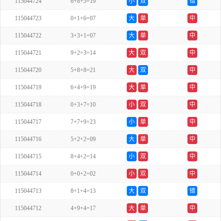
115044724
6+8+5=19
小
双
错
115044723
0+1+6=07
大
单
中
115044722
3+3+1=07
大
单
中
115044721
9+2+3=14
大
双
中
115044720
5+8+8=21
大
双
中
115044719
6+4+9=19
大
单
中
115044718
0+3+7=10
小
双
中
115044717
7+7+9=23
小
单
中
115044716
5+2+2=09
大
单
中
115044715
8+4+2=14
小
双
中
115044714
0+0+2=02
小
双
中
115044713
8+1+4=13
大
双
错
115044712
4+9+4=17
大
单
中