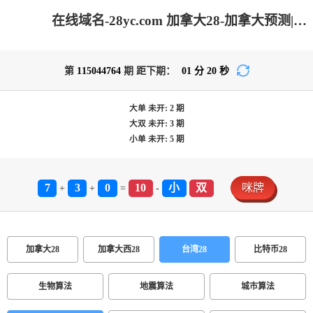
在线域名-28yc.com 加拿大28-加拿大预测|加拿大PC结果查询|28在线预测咪牌查询|加拿大PC在线预测_极致火热优质的加拿大预测网站!
第
115044764
期 距下期：
01
分
20
秒
大单
未开:
2
期
大双
未开:
3
期
小单
未开:
5
期
7
3
0
10
小
双
咪牌
+
+
=
-
加拿大28
加拿大西28
台湾28
比特币28
生物算法
地震算法
城市算法