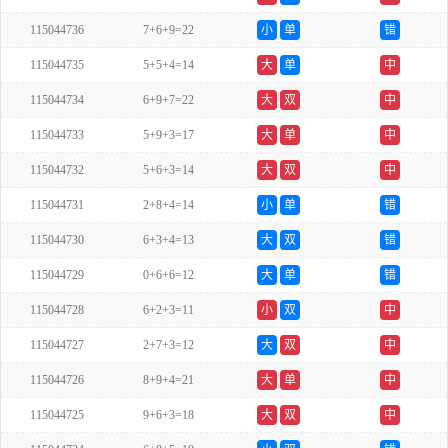
115044736
7+6+9=22
小
单
错
115044735
5+5+4=14
大
单
中
115044734
6+9+7=22
大
双
中
115044733
5+9+3=17
大
单
中
115044732
5+6+3=14
大
双
中
115044731
2+8+4=14
小
单
错
115044730
6+3+4=13
大
双
错
115044729
0+6+6=12
大
单
错
115044728
6+2+3=11
小
双
中
115044727
2+7+3=12
大
双
中
115044726
8+9+4=21
大
单
中
115044725
9+6+3=18
大
双
中