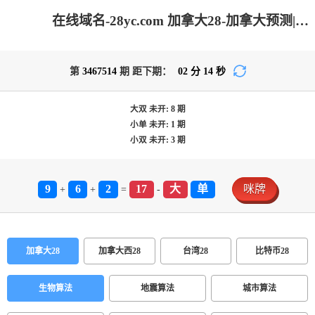
在线域名-28yc.com 加拿大28-加拿大预测|加拿大PC结果查询|28在线预测咪牌查询|加拿大PC在线预测_极致火热优质的加拿大预测网站!
第
3467514
期 距下期：
02
分
14
秒
大双
未开:
8
期
小单
未开:
1
期
小双
未开:
3
期
9
6
2
17
大
单
咪牌
+
+
=
-
加拿大28
加拿大西28
台湾28
比特币28
生物算法
地震算法
城市算法