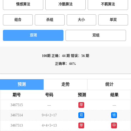
情感算法
冷酷算法
不羁算法
组合
杀组
大小
单双
双项
双组
100期 正确：44 期 错误：56 期
正确率：44%
预测
走势
统计
期号
号码
预测
结果
3467515
---
单
---
3467514
9+6+2=17
双
错
3467513
4+4+5=13
单
中