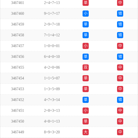
3467461
2+4+7=13
单
中
3467460
9+1+7=17
小
错
3467459
2+9+7=18
单
错
3467458
7+1+4=12
单
错
3467457
1+0+0=01
小
中
3467456
6+4+0=10
单
错
3467455
4+2+0=06
双
中
3467454
1+1+5=07
单
中
3467453
1+3+5=09
单
中
3467452
4+7+3=14
单
错
3467451
2+8+3=13
小
中
3467450
4+8+1=13
单
中
3467449
8+9+3=20
大
中