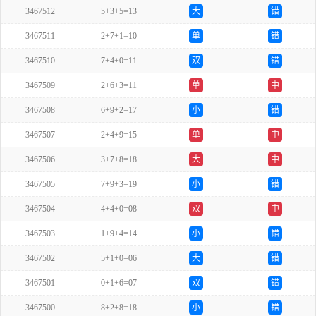
3467512
5+3+5=13
大
错
3467511
2+7+1=10
单
错
3467510
7+4+0=11
双
错
3467509
2+6+3=11
单
中
3467508
6+9+2=17
小
错
3467507
2+4+9=15
单
中
3467506
3+7+8=18
大
中
3467505
7+9+3=19
小
错
3467504
4+4+0=08
双
中
3467503
1+9+4=14
小
错
3467502
5+1+0=06
大
错
3467501
0+1+6=07
双
错
3467500
8+2+8=18
小
错